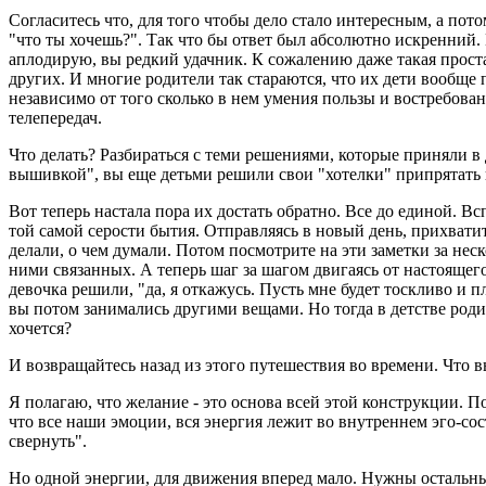
Согласитесь что, для того чтобы дело стало интересным, а пот
"что ты хочешь?". Так что бы ответ был абсолютно искренний. 
аплодирую, вы редкий удачник. К сожалению даже такая простая
других. И многие родители так стараются, что их дети вообще п
независимо от того сколько в нем умения пользы и востребов
телепередач.
Что делать? Разбираться с теми решениями, которые приняли в 
вышивкой", вы еще детьми решили свои "хотелки" припрятать 
Вот теперь настала пора их достать обратно. Все до единой. 
той самой серости бытия. Отправляясь в новый день, прихватите
делали, о чем думали. Потом посмотрите на эти заметки за неск
ними связанных. А теперь шаг за шагом двигаясь от настоящег
девочка решили, "да, я откажусь. Пусть мне будет тоскливо и п
вы потом занимались другими вещами. Но тогда в детстве родит
хочется?
И возвращайтесь назад из этого путешествия во времени. Что в
Я полагаю, что желание - это основа всей этой конструкции. По
что все наши эмоции, вся энергия лежит во внутреннем эго-со
свернуть".
Но одной энергии, для движения вперед мало. Нужны остальн