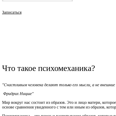
Также закончил обучение в ИПиКП на клинического психолог
Записаться
Работу провожу в форме очных консультаций.
Стоимость 5000 руб за консультацию
Встречи онлайн проводятся по стоимости очных консультаций
Я работаю со взрослыми клиентами в Москве, офис на Трубной
Прошу записываться по телефону +7(977)391-54-30, e-mail: zlx@
Ваш, психолог, Зимин Александр.
Что такое психомеханика?
"Cчастливым человека делают только его мысли, а не внешние
Фридрих Ницше"
Мир вокруг нас состоит из образов. Это и лицо матери, которо
основе сравнения увиденного с тем или иным из образов, котор
Психомеханика – это поиск и распутывание образов, которые 