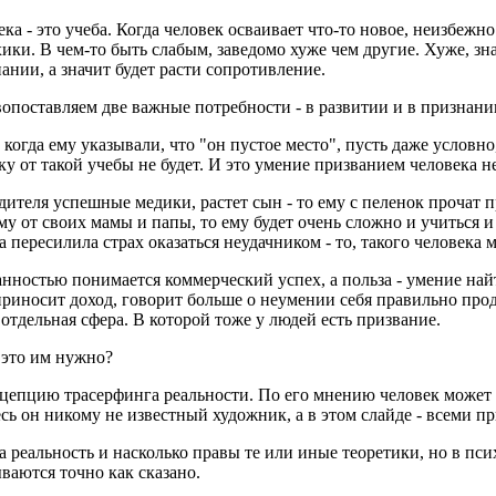
ка - это учеба. Когда человек осваивает что-то новое, неизбежн
ихики. В чем-то быть слабым, заведомо хуже чем другие. Хуже, з
ании, а значит будет расти сопротивление.
вопоставляем две важные потребности - в развитии и в признани
 когда ему указывали, что "он пустое место", пусть даже условно
ку от такой учебы не будет. И это умение призванием человека не
одителя успешные медики, растет сын - то ему с пеленок прочат
у от своих мамы и папы, то ему будет очень сложно и учиться и 
 пересилила страх оказаться неудачником - то, такого человека 
анностью понимается коммерческий успех, а польза - умение най
приносит доход, говорит больше о неумении себя правильно прод
о отдельная сфера. В которой тоже у людей есть призвание.
 это им нужно?
нцепцию трасерфинга реальности. По его мнению человек может
есь он никому не известный художник, а в этом слайде - всеми 
а реальность и насколько правы те или иные теоретики, но в пс
ваются точно как сказано.