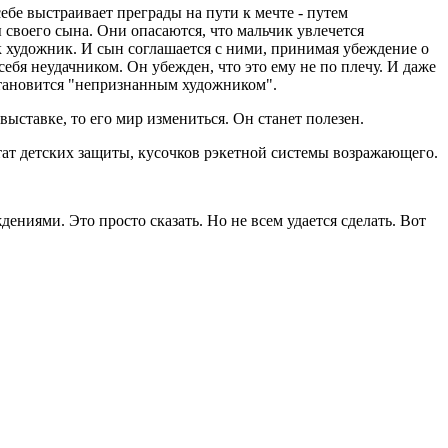
ебе выстраивает преграды на пути к мечте - путем
своего сына. Они опасаются, что мальчик увлечется
ак художник. И сын соглашается с ними, принимая убеждение о
 себя неудачником. Он убежден, что это ему не по плечу. И даже
е становится "непризнанным художником".
ыставке, то его мир измениться. Он станет полезен.
льтат детских защиты, кусочков рэкетной системы возражающего.
ниями. Это просто сказать. Но не всем удается сделать. Вот