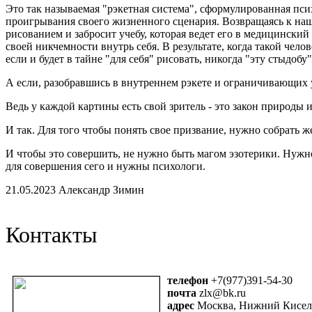
Это так называемая "рэкетная система", сформулированная псих
проигрывания своего жизненного сценария. Возвращаясь к наш
рисованием и забросит учебу, которая ведет его в медицинский
своей никчемности внутрь себя. В результате, когда такой чело
если и будет в тайне "для себя" рисовать, никогда "эту стыдо
А если, разобравшись в внутреннем рэкете и ограничивающих у
Ведь у каждой картины есть свой зритель - это закон природы 
И так. Для того чтобы понять свое призвание, нужно собрать ж
И чтобы это совершить, не нужно быть магом эзотерики. Нужно
для совершения сего и нужны психологи.
21.05.2023 Александр Зимин
Контакты
телефон
+7(977)391-54-30
почта
zlx@bk.ru
адрес
Москва, Нижний Кисель