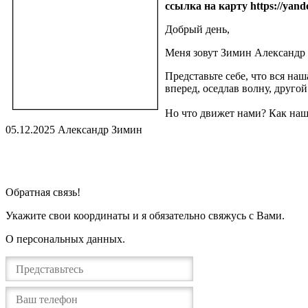
ссылка на карту https://yan
Добрый день,
Меня зовут Зимин Александр 
Представьте себе, что вся на
вперед, оседлав волну, друго
Но что движет нами? Как наш
05.12.2025 Александр Зимин
Я изучаю работу психики, ее механизмы. Что приводит к трево
Какие убеждения заставляют нас устраивать ночные походы к х
Взаимосвязи, определяющие то, как мы общаемся друг с друго
Всё перечисленное и еще многое может являются проявлениям
Обратная связь!
Я готов с Вами найти его причину, понять, как Ваши убеждени
Укажите свои координаты и я обязательно свяжусь с Вами.
Я — аналитик. Свою жизнь я посвятил исследованию причин с
О персональных данных.
Я закончил Медико-Биологический факультет 2го Медицинского
Далее, более 15 лет я посвятил себя исследованиям в област
Завершил 101 и 4х-летний 202 курс от Европейской Ассоциаци
Являюсь членом Профессионального медицинского объединени
Трансактного Анализа (СОТА и ЕАТА).