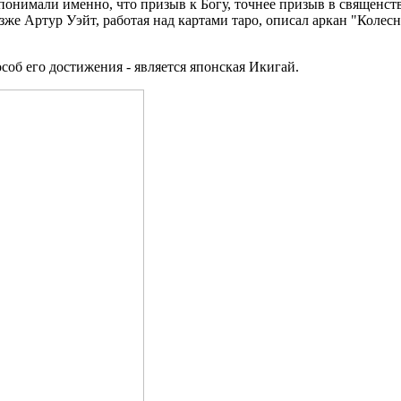
 понимали именно, что призыв к Богу, точнее призыв в священст
же Артур Уэйт, работая над картами таро, описал аркан "Колес
об его достижения - является японская Икигай.