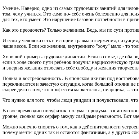
Умение. Наверно, одно из самых трудоемких занятий для челове
том, чему учиться. Это само по- себе очень болезненно для пс
для тех, кто умеет. Это нарушение базовой потребности в призн
Как это преодолеть? Только желанием. Ведь, мы по сути проти
И если у человека есть в истории травма отвержения, ситуация,
чаше весов. Если же желания, внутреннего "хочу" мало - то тол
Хороший пример - трудовые династии. Если в семье, где оба р
если в ходе своего пути ребенок получил нарциссическую травм
и энергия желания отвоевать себе свободу и желания творчества
Польза и востребованность . В японском икигай под востребов
перекликаются и зачастую ситуация, когда большой отклик не 
скорее дело в том, что профессия маркетолога, пиарщика, -- эт
Что нужно для того, чтобы люди увидели и почувствовали, что
В свое время один полуфизик, полумаг придумал занятную ко
уровне, скользя как серфер между слайдами реальности. Вот зд
Можно конечно спорить о том, как в действительности устроен
почему мечты одних так и остаются фантазиями, а у других сбы