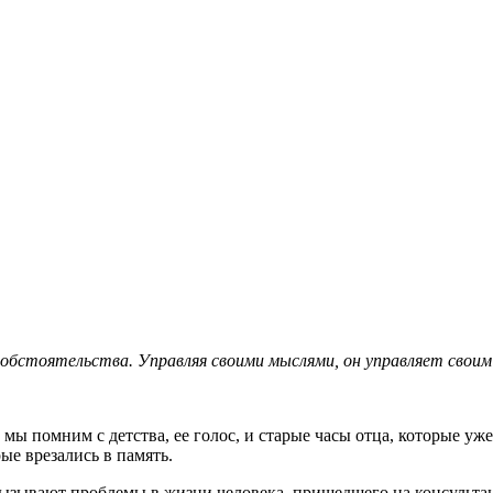
а в модальности КПТ
.
 , рядом м.Кузнецкий Мост
bk.ru, телеграм @psy_zlx
 обстоятельства. Управляя своими мыслями, он управляет своим
е мы помним с детства, ее голос, и старые часы отца, которые 
ые врезались в память.
вызывают проблемы в жизни человека, пришедшего на консульта