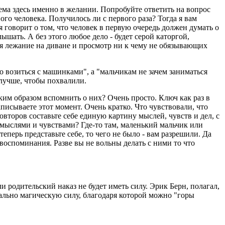
лема здесь именно в желании. Попробуйте ответить на вопрос
го человека. Получилось ли с первого раза? Тогда я вам
 говорит о том, что человек в первую очередь должен думать о
ышать. А без этого любое дело - будет серой каторгой,
ся лежание на диване и просмотр ни к чему не обязывающих
о возиться с машинками", а "мальчикам не зачем заниматься
 лучше, чтобы похвалили.
ким образом вспомнить о них? Очень просто. Ключ как раз в
аписываете этот момент. Очень кратко. Что чувствовали, что
овторов составьте себе единую картину мыслей, чувств и дел, с
е мыслями и чувствами? Где-то там, маленький мальчик или
еперь представьте себе, то чего не было - вам разрешили. Да
 воспоминания. Разве вы не вольны делать с ними то что
ли родительский наказ не будет иметь силу. Эрик Берн, полагал,
вально магическую силу, благодаря которой можно "горы