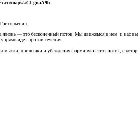
dex.ru/maps/-/CLgnaA9h
Григорьевич.
ша жизнь — это бесконечный поток. Мы движемся в нем, и нас в
й упрямо идет против течения.
и мысли, привычки и убеждения формируют этот поток, с которы
гам, страхам, фобиям и паническими атаками?
олодильнику и обливаться слезами при рассматривании себя в з
м, находим «свою половинку», ссоримся и воспитываем своих де
и проблемы "личностного кризиса"
я и привычки влияют на его развитие, и помочь Вам принять ре
обытий и их взаимосвязей.
 института. Свою работу я начал как ученый в области молеку
и информационных систем. Получил второе высшее образование 
и Трансактного Анализа.
я психотерапевтов, психологов и социальных работников (МОП