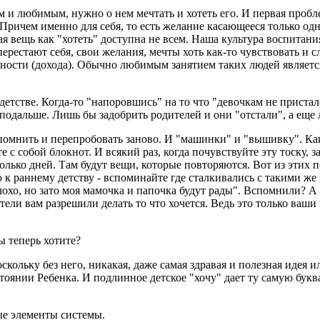
ом и любимым, нужно о нем мечтать и хотеть его. И первая проб
Причем именно для себя, то есть желание касающееся только одно
 вещь как "хотеть" доступна не всем. Наша культура воспитания
ерестают себя, свои желания, мечты хоть как-то чувствовать и сл
анности (дохода). Обычно любимым занятием таких людей являет
детстве. Когда-то "напоровшись" на то что "девочкам не пристал
подальше. Лишь бы задобрить родителей и они "отстали", а еще
Вспомнить и перепробовать заново. И "машинки" и "вышивку". Ка
 с собой блокнот. И всякий раз, когда почувствуйте эту тоску, з
олько дней. Там будут вещи, которые повторяются. Вот из этих п
о к раннему детству - вспоминайте где сталкивались с такими ж
лохо, но зато моя мамочка и папочка будут рады". Вспомнили? А т
ели вам разрешили делать то что хочется. Ведь это только ваши
ы теперь хотите?
скольку без него, никакая, даже самая здравая и полезная идея и
стоянии Ребенка. И подлинное детское "хочу" дает ту самую бук
ые элементы системы.