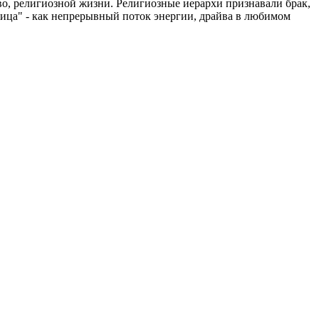
во, религиозной жизни. Религиозные иерархи признавали брак,
ница" - как непрерывный поток энергии, драйва в любимом