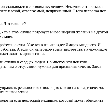
о он сталкивается со своим неумением. Некомпетентностью, в
начит: плохой, отвергаемый, непризнанный. Этого человека нет
и. Что сильнее?
, - то в этом случае потребует много энергии желания на другой
 станет.
 профессию отца. Уже вся клиника ждет Имярек младшего. И
работать. А если он наперекор всему захотел стать художником
может ждать мировая слава.
ти отклик в сердцах людей. Во многом эти понятия
ать, чем о отсутствии нужных для призвания качеств. Здесь
 управлять реальностью с помощью мысли на метафизическом
признанный гений.
ихологии есть некоторый механизм, который может объяснить