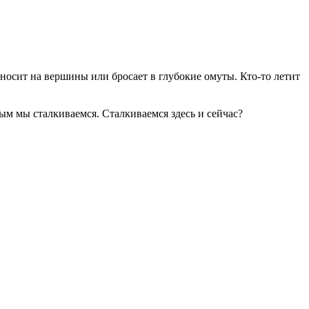
ыносит на вершины или бросает в глубокие омуты. Кто-то летит
м мы сталкиваемся. Сталкиваемся здесь и сейчас?
еркале?
тей — также составляют основу моего анализа.
шения, которые приведут к его окончанию.
лярной биологии.
на кафедре Прикладной Психологии и Психотерапии РУДН.
), Санкт-Петербургской и Европейской Ассоциации