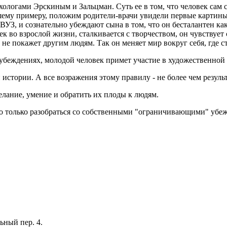
ологами Эрскиным и Зальцман. Суть ее в том, что человек сам с
ему примеру, положим родители-врачи увидели первые картины 
 ВУЗ, и сознательно убеждают сына в том, что он бесталантен к
век во взрослой жизни, сталкивается с творчеством, он чувствует
бу" не покажет другим людям. Так он меняет мир вокруг себя, гд
беждениях, молодой человек примет участие в художественной в
и истории. А все возражения этому правилу - не более чем резу
елание, умение и обратить их плоды к людям.
 только разобраться со собственными "ограничивающими" убежде
ный пер. 4.