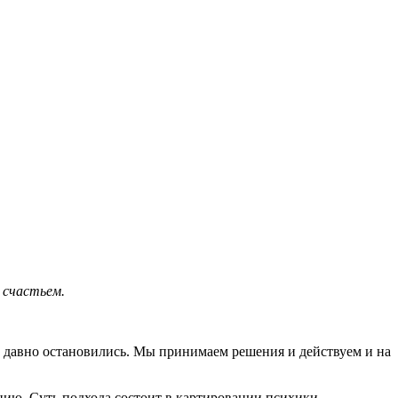
 счастьем.
уже давно остановились. Мы принимаем решения и действуем и на
цию. Суть подхода состоит в картировании психики,