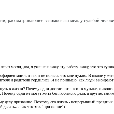
гии, рассматривающее взаимосвязи между судьбой челов
через месяц, два, я уже ненавижу эту работу, вижу, что это тупик
офориентации, и так и не поняла, что мне нужно. В школе у меня
чителя и родители гордились. Я не понимаю, как люди выбирают 
путь в жизни? Почему одни достигают высот в музыке, живописи
 Почему одни не могут жить без любимого дела, а другие, зани
тому делу призвание. Поэтому его жизнь - непрерывный праздник с
ей делать… Так что это, "призвание"?