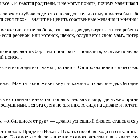
 все». И бьются родители, и не могут понять, почему малейшая 
еловек с глубокого детства последовательно выучивается быть 
ти себя тихо» – значит не ценить собственные желания и мнения и
вержение, их не любовь, означают для двух-трех летнего ребенк
сли ребенок, или котенок, щенок, ослушается свою маму, потеряе
бя они делают выбор – или поиграть – пошалить, заслужить не
кий поиск…
е сметь отходить от мамы», остается. Он проваливается в бессоз
 сейчас. Мамин голос живет внутри каждого из нас всегда. Он о
 на отлично, внезапно попав в реальный мир, где нужно приним
слушными, вся эта суета не для них. А сидя на диване и потяги
ах, «отбившиеся от рук» — делают успешный бизнес, становятся
т плохой. Придется Искать. Искать способ выхода из ситуации. 
ое. То самое что было запретно с самого детства и вызывало са