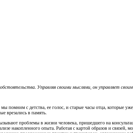
.
 , рядом м.Кузнецкий Мост
bk.ru, телеграм @psy_zlx
 обстоятельства. Управляя своими мыслями, он управляет своим
е мы помним с детства, ее голос, и старые часы отца, которые 
ые врезались в память.
вызывают проблемы в жизни человека, пришедшего на консульта
лизе накопленного опыта. Работая с картой образов и связей, 