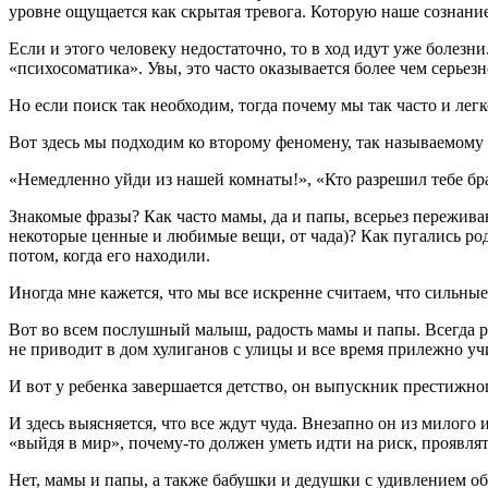
уровне ощущается как скрытая тревога. Которую наше сознание
Если и этого человеку недостаточно, то в ход идут уже болезни
«психосоматика». Увы, это часто оказывается более чем серьез
Но если поиск так необходим, тогда почему мы так часто и ле
Вот здесь мы подходим ко второму феномену, так называемом
«Немедленно уйди из нашей комнаты!», «Кто разрешил тебе брать
Знакомые фразы? Как часто мамы, да и папы, всерьез переживаю
некоторые ценные и любимые вещи, от чада)? Как пугались ро
потом, когда его находили.
Иногда мне кажется, что мы все искренне считаем, что сильны
Вот во всем послушный малыш, радость мамы и папы. Всегда ря
не приводит в дом хулиганов с улицы и все время прилежно уч
И вот у ребенка завершается детство, он выпускник престижно
И здесь выясняется, что все ждут чуда. Внезапно он из милог
«выйдя в мир», почему-то должен уметь идти на риск, проявл
Нет, мамы и папы, а также бабушки и дедушки с удивлением об