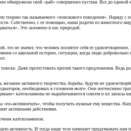
они обнаружили свой «рай» совершенно пустым. Все до единой 
ли теорию так называемого «поискового поведения». Наряду с п
ости. Собственно, с ее помощью, наши родичи из животного ми
даваться». Это заложено в нас природой.
ой, это не значит, что человек посвятит себя ее удовлетворению
помним со школьной истории, ситуации, когда люди добровольно 
ют.
 поиске. Даже протестовать против такого предложения. Ведь ра
а, желание активного творчества, борьбы, будучи не удовлетвор
едиаторов, необходимых в головном мозге. Они интенсивно трат
иване» катехоламины не вырабатываются совсем и их запасы на
 «по-активничать», чтобы получить нужные ему вещества. Напри
анят активными действиями.
очник катехоламинов.
ящую активность. И тогда наше тело начинает придумывать нам