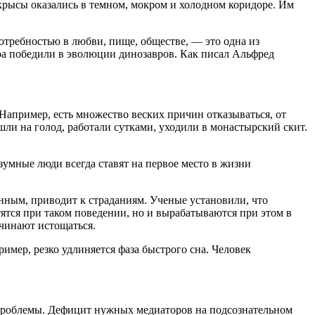
крысы оказались в темном, мокром и холодном коридоре. Им
отребностью в любви, пище, обществе, — это одна из
ра победили в эволюции динозавров. Как писал Альфред
. Например, есть множество веских причин отказываться, от
шли на голод, работали сутками, уходили в монастырский скит.
зумные люди всегда ставят на первое место в жизни
ённым, приводит к страданиям. Ученые установили, что
ятся при таком поведении, но и вырабатываются при этом в
чинают истощаться.
мер, резко удлиняется фаза быстрого сна. Человек
 проблемы. Дефицит нужных медиаторов на подсознательном