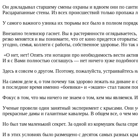
Он докладывал старшему смены охраны и вдвоем они по сантим
Расцарапанные стены. Из всех происшествий только пропажа л
У самого важного узника их тюрьмы все было в полном порядке
Внезапно телевизор гаснет. Вы в растерянности оглядываетесь
резко меняется и вы понимаете, что от кино придется оторвать
угодно, семья, коллеги с работы, собственное здоровье. Но так 
«О нет, нет! Опять эти нотации про необходимость вести акти
И я с Вами полностью соглашусь — нет ничего хуже подобного
Здесь я совсем о другом. Поэтому, пожалуйста, устраивайтесь 
На самом деле я, о том почему так здорово лежать на диване и
в последние время именно «боевики» и «экшен» стал таким по
Фокус в том, что мы ничего не знаем о том, кем мы являемся. 
Ученые провели один занятный эксперимент с крысами. Они ус
прекрасные дамы и галантные кавалеры. В общем все, о чем м
Но был там маленький секрет. За одной из кормушек была спря
И в этих условиях было размещено с десяток самых разных кр