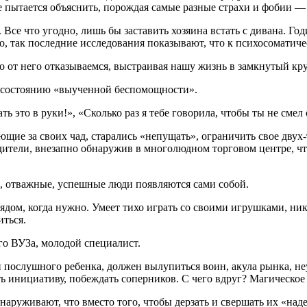
 пытается объяснить, порождая самые разные страхи и фобии — 
. Все что угодно, лишь бы заставить хозяина встать с дивана. Го
но, так последние исследования показывают, что к психосоматич
гко от него отказываемся, выстраивая нашу жизнь в замкнутый к
у состоянию «выученной беспомощности».
 это в руки!», «Сколько раз я тебе говорила, чтобы ты не смел 
щие за своих чад, старались «непущать», ограничить свое двух-т
дители, внезапно обнаружив в многолюдном торговом центре, чт
е, отважные, успешные люди появляются сами собой.
дом, когда нужно. Умеет тихо играть со своими игрушками, ник
иться.
го ВУЗа, молодой специалист.
о и послушного ребенка, должен вылупиться воин, акула рынка, 
ять инициативу, побеждать соперников. С чего вдруг? Магическ
наруживают, что вместо того, чтобы дерзать и свершать их «над