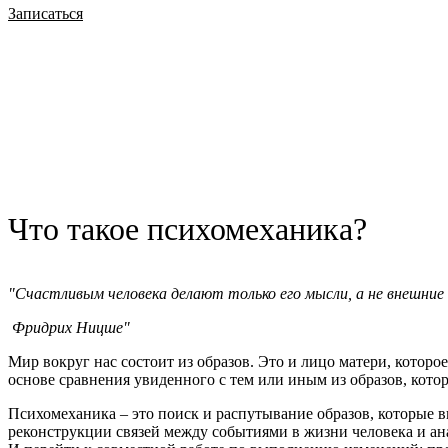
Записаться
Работу провожу в форме очных консультаций.
Стоимость 5000 руб за консультацию
Встречи онлайн проводятся по стоимости очных консультаций
Я работаю со взрослыми клиентами в Москве, офис на Трубной
Прошу записываться по телефону +7(977)391-54-30, e-mail: zlx@
Ваш, психолог, Зимин Александр.
Что такое психомеханика?
"Cчастливым человека делают только его мысли, а не внешние
Фридрих Ницше"
Мир вокруг нас состоит из образов. Это и лицо матери, которо
основе сравнения увиденного с тем или иным из образов, котор
Психомеханика – это поиск и распутывание образов, которые 
реконструкции связей между событиями в жизни человека и ана