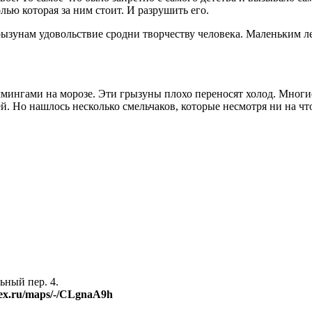
ью которая за ним стоит. И разрушить его.
грызунам удовольствие сродни творчеству человека. Маленьким л
мингами на морозе. Эти грызуны плохо переносят холод. Многие
й. Но нашлось несколько смельчаков, которые несмотря ни на ч
ный пер. 4.
dex.ru/maps/-/CLgnaA9h