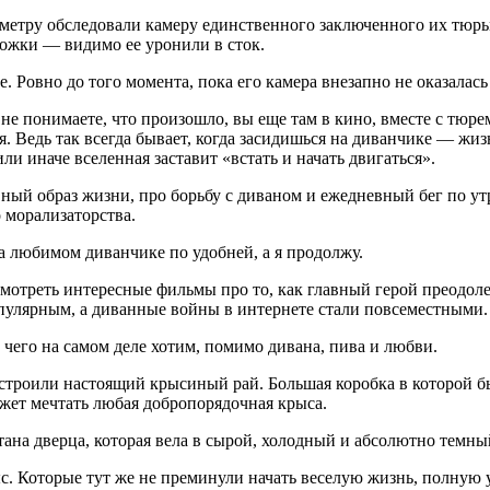
етру обследовали камеру единственного заключенного их тюрьмы
ожки — видимо ее уронили в сток.
. Ровно до того момента, пока его камера внезапно не оказала
, не понимаете, что произошло, вы еще там в кино, вместе с т
ся. Ведь так всегда бывает, когда засидишься на диванчике — жи
или иначе вселенная заставит «встать и начать двигаться».
вный образ жизни, про борьбу с диваном и ежедневный бег по ут
 морализаторства.
на любимом диванчике по удобней, а я продолжу.
 смотреть интересные фильмы про то, как главный герой преодол
пулярным, а диванные войны в интернете стали повсеместными.
И чего на самом деле хотим, помимо дивана, пива и любви.
троили настоящий крысиный рай. Большая коробка в которой был
ожет мечтать любая добропорядочная крыса.
тана дверца, которая вела в сырой, холодный и абсолютно темны
ыс. Которые тут же не преминули начать веселую жизнь, полную