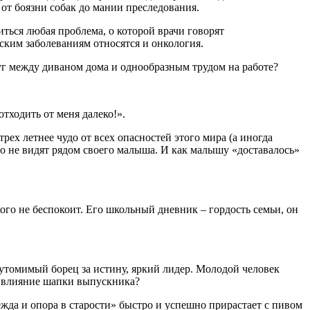
от боязни собак до мании преследования.
диться любая проблема, о которой врачи говорят
еским заболеваниям относятся и онкология.
руг между диваном дома и однообразным трудом на работе?
отходить от меня далеко!».
рех летнее чудо от всех опасностей этого мира (а иногда
о не видят рядом своего малыша. И как малышу «доставалось»
ого не беспокоит. Его школьный дневник – гордость семьи, он
неутомимый борец за истину, яркий лидер. Молодой человек
ое влияние шапки выпускника?
ежда и опора в старости» быстро и успешно прирастает с пивом