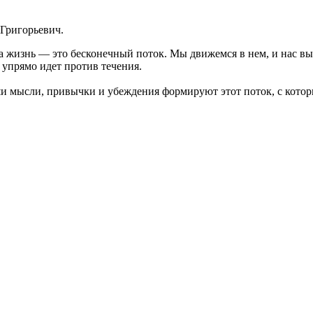
Григорьевич.
ша жизнь — это бесконечный поток. Мы движемся в нем, и нас в
й упрямо идет против течения.
и мысли, привычки и убеждения формируют этот поток, с которы
гам, страхам, фобиям и паническими атаками?
олодильнику и обливаться слезами при рассматривании себя в з
м, находим «свою половинку», ссоримся и воспитываем своих де
и проблемы "личностного кризиса"
я и привычки влияют на его развитие, и помочь Вам принять ре
обытий и их взаимосвязей.
 института. Свою работу я начал как ученый в области молеку
и информационных систем. Получил второе высшее образование 
и Трансактного Анализа.
я психотерапевтов, психологов и социальных работников (МОП
а в модальности КПТ