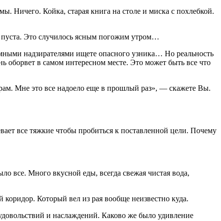
. Ничего. Койка, старая книга на столе и миска с похлебкой.
сь пуста. Это случилось ясным погожим утром…
юремными надзирателями ищете опасного узника… Но реальность
знь оборвет в самом интересном месте. Это может быть все что
рам. Мне это все надоело еще в прошлый раз», — скажете Вы.
евает все тяжкие чтобы пробиться к поставленной цели. Почему
о все. Много вкусной еды, всегда свежая чистая вода,
й коридор. Который вел из рая вообще неизвестно куда.
 удовольствий и наслаждений. Каково же было удивление