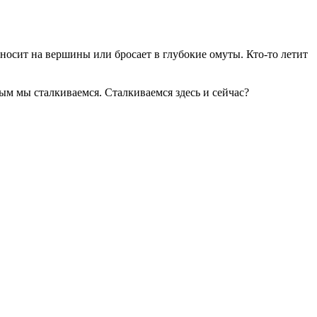
ыносит на вершины или бросает в глубокие омуты. Кто-то летит
м мы сталкиваемся. Сталкиваемся здесь и сейчас?
еркале?
тей — также составляют основу моего анализа.
шения, которые приведут к его окончанию.
лярной биологии.
на кафедре Прикладной Психологии и Психотерапии РУДН.
), Санкт-Петербургской и Европейской Ассоциации