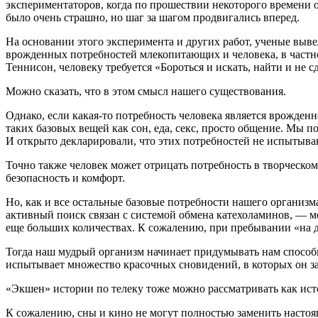
экспериментаторов, когда по прошествии некоторого времени 
было очень страшно, но шаг за шагом продвигались вперед.
На основании этого эксперимента и других работ, ученые выве
врожденных потребностей млекопитающих и человека, в частн
Теннисон, человеку требуется «Бороться и искать, найти и не с
Можно сказать, что в этом смысл нашего существования.
Однако, если какая-то потребность человека является врожденн
таких базовых вещей как сон, еда, секс, просто общение. Мы 
И открыто декларировали, что этих потребностей не испытыва
Точно также человек может отрицать потребность в творческом
безопасность и комфорт.
Но, как и все остальные базовые потребности нашего организм
активный поиск связан с системой обмена катехоламинов, — м
еще больших количествах. К сожалению, при пребывании «на д
Тогда наш мудрый организм начинает придумывать нам способы
испытывает множество красочных сновидений, в которых он з
«Экшен» истории по телеку тоже можно рассматривать как ист
К сожалению, сны и кино не могут полностью заменить насто