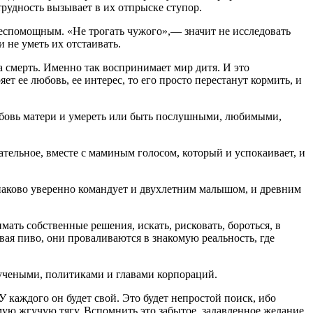
трудность вызывает в их отпрыске ступор.
беспомощным. «Не трогать чужого»,— значит не исследовать
 не уметь их отстаивать.
а смерть. Именно так воспринимает мир дитя. И это
т ее любовь, ее интерес, то его просто перестанут кормить, и
любовь матери и умереть или быть послушными, любимыми,
нательное, вместе с маминым голосом, который и успокаивает, и
динаково уверенно командует и двухлетним малышом, и древним
ать собственные решения, искать, рисковать, бороться, в
вая пиво, они проваливаются в знакомую реальность, где
 учеными, политиками и главами корпораций.
У каждого он будет свой. Это будет непростой поиск, ибо
мую жгучую тягу. Вспомнить это забытое, задавленное желание.