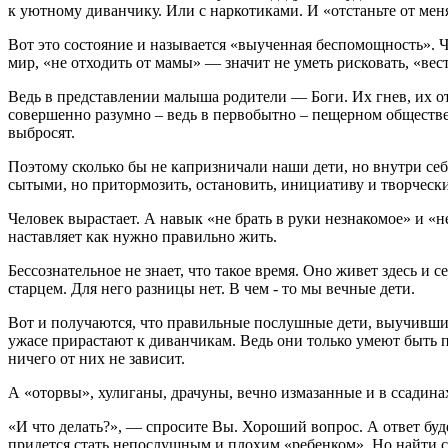
к уютному диванчику. Или с наркотиками. И «отстаньте от меня
Вот это состояние и называется «выученная беспомощность». Ч
мир, «не отходить от мамы» — значит не уметь рисковать, «вес
Ведь в представлении малыша родители — Боги. Их гнев, их от
совершенно разумно – ведь в первобытно – пещерном обществе е
выбросят.
Поэтому сколько бы не капризничали наши дети, но внутри се
сытыми, но притормозить, остановить, инициативу и творчес
Человек вырастает. А навык «не брать в руки незнакомое» и «н
наставляет как нужно правильно жить.
Бессознательное не знает, что такое время. Оно живет здесь и
старцем. Для него разницы нет. В чем - то мы вечные дети.
Вот и получаются, что правильные послушные дети, выучившись
ужасе прирастают к диванчикам. Ведь они только умеют быть по
ничего от них не зависит.
А «оторвы», хулиганы, драчуны, вечно измазанные и в ссадин
«И что делать?», — спросите Вы. Хороший вопрос. А ответ буде
придется стать непослушным и плохим «ребенком». Но найти св