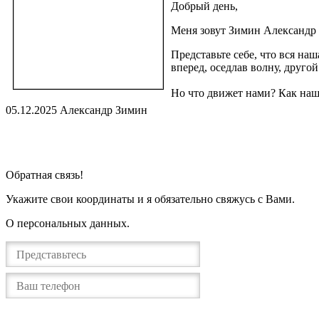
Добрый день,
Меня зовут Зимин Александр 
Представьте себе, что вся на
вперед, оседлав волну, друго
Но что движет нами? Как наш
05.12.2025 Александр Зимин
Я изучаю работу психики, ее механизмы. Что приводит к трево
Какие убеждения заставляют нас устраивать ночные походы к х
Взаимосвязи, определяющие то, как мы общаемся друг с друго
Всё перечисленное и еще многое может являются проявлениям
Обратная связь!
Я готов с Вами найти его причину, понять, как Ваши убеждени
Укажите свои координаты и я обязательно свяжусь с Вами.
Я — аналитик. Свою жизнь я посвятил исследованию причин с
О персональных данных.
Я закончил Медико-Биологический факультет 2го Медицинского
Далее, более 15 лет я посвятил себя исследованиям в област
Завершил 101 и 4х-летний 202 курс от Европейской Ассоциаци
Являюсь членом Профессионального медицинского объединени
Трансактного Анализа (СОТА и ЕАТА).
Также закончил обучение в ИПиКП на клинического психолог